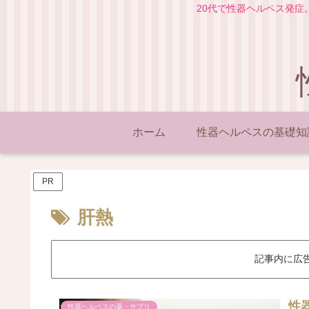
20代で性器ヘルペス発症
ホーム
性器ヘルペスの基礎知
PR
肝熱
記事内に広
性
性器ヘルペスの薬・サプリ